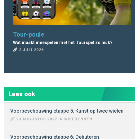
Tour-poule
To
Wat maakt meespelen met het Tourspel zo leuk?
Wat
2 JULI 2026
2
Lees ook
Voorbeschouwing etappe 5: Kunst op twee wielen
23 AUGUSTUS 2022 IN WIELRENNEN
Voorbeschouwing etappe 6: Debuteren