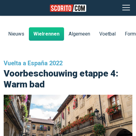
Nieuws
Wielrennen
Algemeen
Voetbal
Form
Vuelta a España 2022
Voorbeschouwing etappe 4:
Warm bad