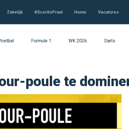
Zakelijk
#ScoritoPraat
Home
Vacatures
Voetbal
Formule 1
WK 2026
Darts
Tour-poule te domine