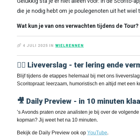
Gelukkig sta je er niet alleen voor: in de Scorito-a
die je nodig hebt om je poulegenoten uit het wiel t
Wat kun je van ons verwachten tijdens de Tour? 
4 JULI 2025 IN
WIELRENNEN
🚴‍♂️ Liveverslag - ter lering ende ve
Blijf tijdens de etappes helemaal bij met ons liveversl
Scoritopraat: leerzaam, humoristisch en altijd met een k
🎥 Daily Preview - in 10 minuten kl
’s Avonds praten onze analisten je bij over de volgende
kopman? Jij weet het na 10 minuten.
Bekijk de Daily Preview ook op
YouTube
.