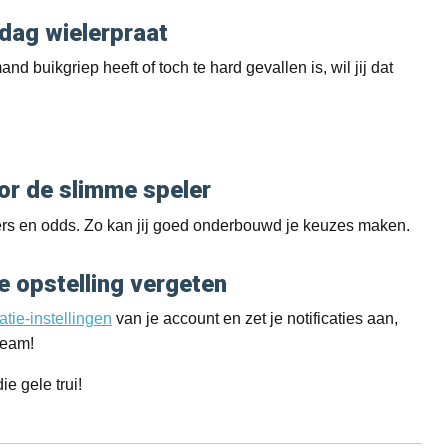
ndag wielerpraat
nd buikgriep heeft of toch te hard gevallen is, wil jij dat
or de slimme speler
fers en odds. Zo kan jij goed onderbouwd je keuzes maken.
e opstelling vergeten
tie-instellingen
van je account en zet je notificaties aan,
team!
e gele trui!