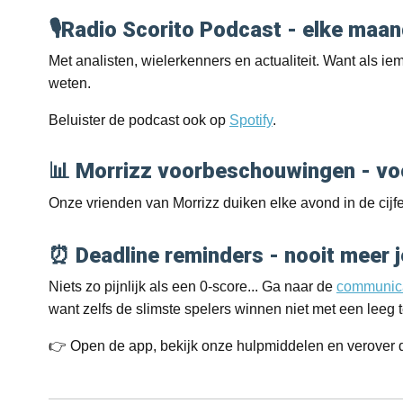
🎙️Radio Scorito Podcast - elke maa
Met analisten, wielerkenners en actualiteit. Want als iema
weten.
Beluister de podcast ook op
Spotify
.
📊 Morrizz voorbeschouwingen - vo
Onze vrienden van Morrizz duiken elke avond in de cij
⏰ Deadline reminders - nooit meer j
Niets zo pijnlijk als een 0-score... Ga naar de
communica
want zelfs de slimste spelers winnen niet met een leeg 
👉
Open de app, bekijk onze hulpmiddelen en verover di