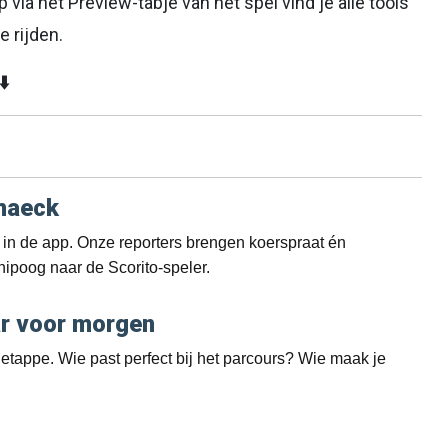
pp via het Preview-tabje van het spel vind je alle tools
e rijden.
⬇️
rmaeck
ag in de app. Onze reporters brengen koerspraat én
nipoog naar de Scorito-speler.
aar voor morgen
 etappe. Wie past perfect bij het parcours? Wie maak je