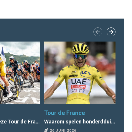
Tour de France
Radi
Wat kun je deze Tour de France van Scorito verwachten?
Waarom spelen honderdduizenden Nederlanders een Tour-poule?
6
26 JUNI 2026
25