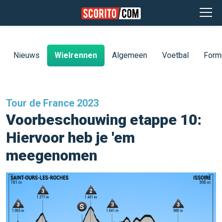
Nieuws
Wielrennen
Algemeen
Voetbal
Form
Tour de France 2023
Voorbeschouwing etappe 10:
Hiervoor heb je 'em
meegenomen