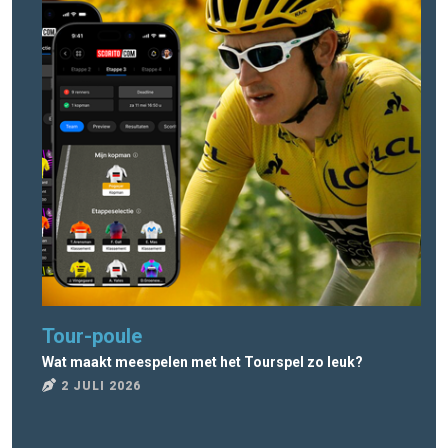
Tour-poule
To
Wat maakt meespelen met het Tourspel zo leuk?
Wat
2 JULI 2026
2