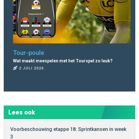
Tour-poule
To
Wat maakt meespelen met het Tourspel zo leuk?
Wat
2 JULI 2026
2
Lees ook
Voorbeschouwing etappe 18: Sprintkansen in week
3