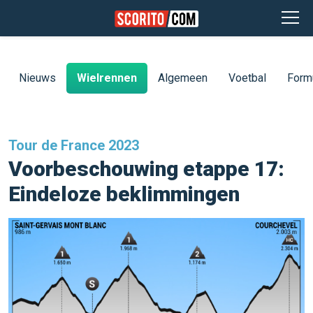
Nieuws
Wielrennen
Algemeen
Voetbal
Form
Tour de France 2023
Voorbeschouwing etappe 17:
Eindeloze beklimmingen