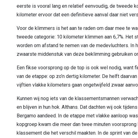
eerste is vooral lang en relatief eenvoudig, de tweede kor
kilometer ervoor dat een definitieve aanval daar niet vers
Voor de klimmers is het aan te raden om daar mee te w
tweede categorie: 10 kilometer klimmen aan 6,7%. Het ste
worden om afstand te nemen van de medevluchters. In het
zwaarste middenstuk van deze beklimming gebruiken om z
Een fikse voorsprong op de top is ook wel nodig, want fi
van de etappe: op zo’n dertig kilometer. De helft daarvan k
vijftien vlakke kilometers gaan ongetwijfeld zwaar aanv
Kunnen wij nog iets van de klassementsmannen verwacht
en blijven in hun hok. Althans. Dat dachten wij ook tijde
Bergamo aandeed. In de etappe met vlakke aanloop was d
kopgroep kwam die meer dan twee minuten voorsprong k
klassement die het verschil maakten. In de sprint van d