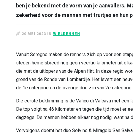
ben je bekend met de vorm van je aanvallers. Ma
zekerheid voor de mannen met truitjes en hun
20 MEI 2023 IN
WIELRENNEN
Vanuit Seregno maken de renners zich op voor een etap
steden hemelsbreed nog geen veertig kilometer uit elkaar
die met de uitlopers van de Alpen flirt. In deze regio wo
grond van de Ronde van Lombardije. Het levert een heuv
de 1e categorie en de overige drie zijn van 2e categorie.
Die eerste beklimming is de Valico di Valcava met een l
De top volgt na 46 kilometer en tegen die tijd moet er e
dagzege. De mannen hebben elkaar nog nodig, want na de
Vervolgens doemt het duo Selvino & Miragolo San Salva