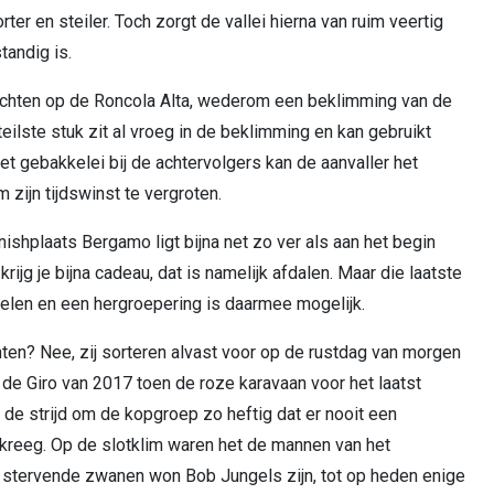
ter en steiler. Toch zorgt de vallei hierna van ruim veertig
tandig is.
achten op de Roncola Alta, wederom een beklimming van de
ilste stuk zit al vroeg in de beklimming en kan gebruikt
 gebakkelei bij de achtervolgers kan de aanvaller het
ijn tijdswinst te vergroten.
nishplaats Bergamo ligt bijna net zo ver als aan het begin
rijg je bijna cadeau, dat is namelijk afdalen. Maar die laatste
oelen en een hergroepering is daarmee mogelijk.
en? Nee, zij sorteren alvast voor op de rustdag van morgen
ns de Giro van 2017 toen de roze karavaan voor het laatst
e strijd om de kopgroep zo heftig dat er nooit een
reeg. Op de slotklim waren het de mannen van het
e stervende zwanen won Bob Jungels zijn, tot op heden enige