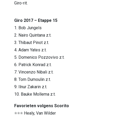
Giro-rit.
Giro 2017 – Etappe 15
1. Bob Jungels
2. Nairo Quintana z.t.
3. Thibaut Pinot z.t.
4. Adam Yates z.t.
5. Domenico Pozzovivo z.t.
6. Patrick Konrad z.t.
7. Vincenzo Nibali z.t.
8. Tom Dumoulin z.t.
9. Ilnur Zakarin z.t.
10. Bauke Mollema z.t.
Favorieten volgens Scorito
⭐⭐⭐ Healy, Van Wilder