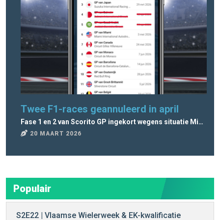
Twee F1-races geannuleerd in april
Vo
Fase 1 en 2 van Scorito GP ingekort wegens situatie Midden-Oosten
7. 
20 MAART 2026
3
Populair
S2E22 | Vlaamse Wielerweek & EK-kwalificatie