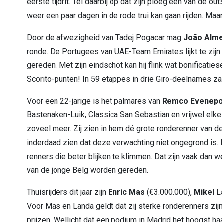
eerste tijdrit. Tel daarbij op dat zijn ploeg één van de ou
weer een paar dagen in de rode trui kan gaan rijden. Maar 
Door de afwezigheid van Tadej Pogacar mag
João Alme
ronde. De Portugees van UAE-Team Emirates lijkt te zijn
gereden. Met zijn eindschot kan hij flink wat bonificatie
Scorito-punten! In 59 etappes in drie Giro-deelnames zat 
Voor een 22-jarige is het palmares van
Remco Evenepo
Bastenaken-Luik, Classica San Sebastian en vrijwel elke
zoveel meer. Zij zien in hem dé grote ronderenner van d
inderdaad zien dat deze verwachting niet ongegrond is. M
renners die beter blijken te klimmen. Dat zijn vaak dan w
van de jonge Belg worden gereden.
Thuisrijders dit jaar zijn
Enric Mas
(€3.000.000),
Mikel 
Voor Mas en Landa geldt dat zij sterke ronderenners zij
prijzen. Wellicht dat een podium in Madrid het hoogst ha