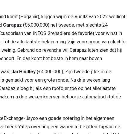
nd komt (Pogačar), krijgen wij in de Vuelta van 2022 wellicht
d Carapaz
(€5.000.000) net tweede, met slechts 24
Ecuadoriaan van INEOS Grenadiers de favoriet voor winst in
n. Tot de allerlaatste beklimming. Zijn voorsprong van slechts
einig. Gebrand op revanche wil Carapaz laten zien dat hij
behoort. En dan komt het beste in hem naar boven.
e was:
Jai Hindley
(€4.000.000). Zijn tweede plek in de
r is gemaakt voor een grote ronde. Na drie weken lang
rapaz sloeg hij als een roofdier toe op het allerlaatste
 maken na drie weken koersen behoor je automatisch tot de
ikeExchange-Jayco een goede notering in het algemeen
jaar bleek Yates over nog een wapen te bezitten: hij won de