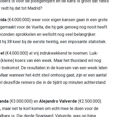
tsiders is voor de ploegentijdrit en de kans is groot dat Yates
redt hij dat tot Madrid?
ida
(€4.000.000) weer voor eigen kansen gaan in een grote
 gemaakt voor de Vuelta, die hij gek genoeg nog nooit heeft
seconden sprokkelen en wellicht nog veel belangrijker:
hij 38 keer bij de eerste twintig, een imposante statistiek.
el
(€4.000.000) al vrij indrukwekkend te noemen. Luik-
 (kleine) koers van één week. Maar het thuisland wil nog
e toekomst. De resultaten in de koersen van een week laten
aar wanneer het écht steil omhoog gaat, zijn er een aantal
el dezelfde renners die in de tijdrit op minuten achterstand
Landa
(€3.000.000) en
Alejandro Valverde
(€2.500.000).
n, maar net te kort komen om echt mee te doen voor de
albare is. Die derde Spanjaard, Valverde, was op bijna