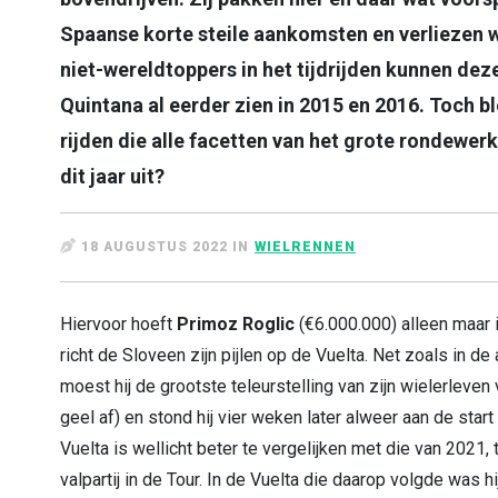
Spaanse korte steile aankomsten en verliezen w
niet-wereldtoppers in het tijdrijden kunnen dez
Quintana al eerder zien in 2015 en 2016. Toch b
rijden die alle facetten van het grote rondewer
dit jaar uit?
18 AUGUSTUS 2022 IN
WIELRENNEN
Hiervoor hoeft
Primoz Roglic
(€6.000.000) alleen maar i
richt de Sloveen zijn pijlen op de Vuelta. Net zoals in de
moest hij de grootste teleurstelling van zijn wielerleven 
geel af) en stond hij vier weken later alweer aan de sta
Vuelta is wellicht beter te vergelijken met die van 2021
valpartij in de Tour. In de Vuelta die daarop volgde was 