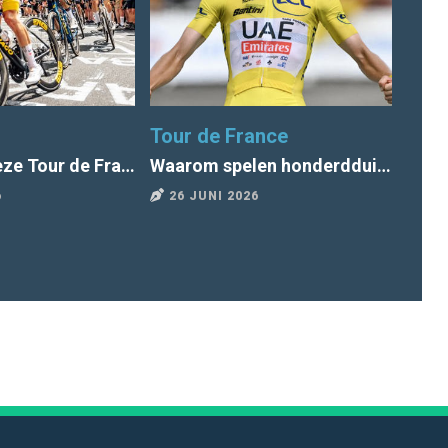
Tour de France
Radi
Wat kun je deze Tour de France van Scorito verwachten?
Waarom spelen honderdduizenden Nederlanders een Tour-poule?
6
26 JUNI 2026
25