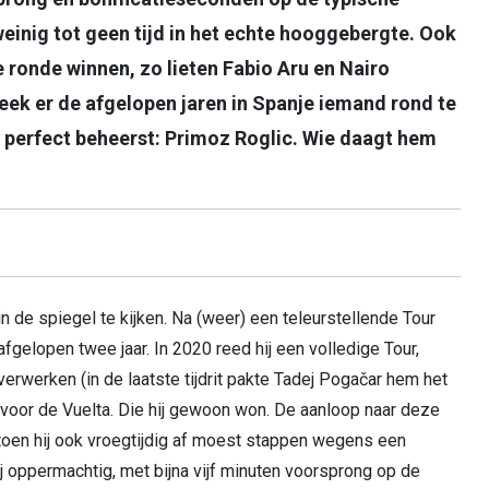
einig tot geen tijd in het echte hooggebergte. Ook
e ronde winnen, zo lieten Fabio Aru en Nairo
leek er de afgelopen jaren in Spanje iemand rond te
k perfect beheerst: Primoz Roglic. Wie daagt hem
n de spiegel te kijken. Na (weer) een teleurstellende Tour
 afgelopen twee jaar. In 2020 reed hij een volledige Tour,
verwerken (in de laatste tijdrit pakte Tadej Pogačar
hem het
rt voor de Vuelta. Die hij gewoon won. De aanloop naar deze
, toen hij ook vroegtijdig af moest stappen wegens een
hij oppermachtig, met bijna vijf minuten voorsprong op de