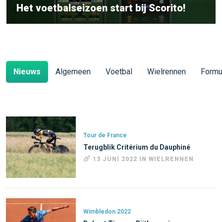
Het voetbalseizoen start bij Scorito!
Nieuws
Algemeen
Voetbal
Wielrennen
Formu
Tour de France
Terugblik Critérium du Dauphiné
13 JUNI 2022 IN WIELRENNEN
Wimbledon 2022