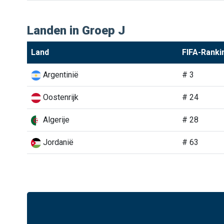
Landen in Groep J
Land
FIFA-Ranki
Argentinië
# 3
Oostenrijk
# 24
Algerije
# 28
Jordanië
# 63