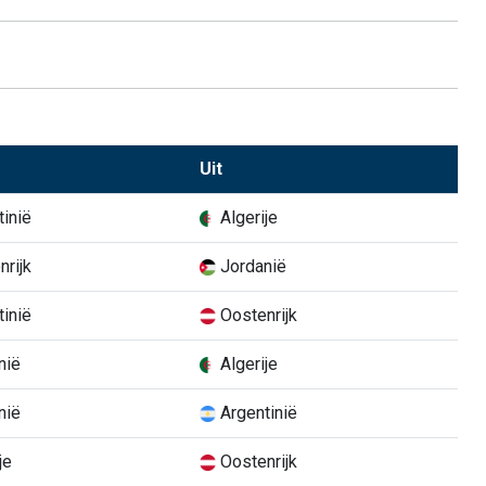
Uit
inië
Algerije
rijk
Jordanië
inië
Oostenrijk
nië
Algerije
nië
Argentinië
je
Oostenrijk