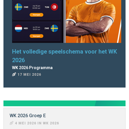
Het volledige speelschema voor het WK
Pr
2026
WK 
4
WK 2026 Programma
17 MEI 2026
WK 2026 Groep E
4 MEI 2026 IN WK 2026