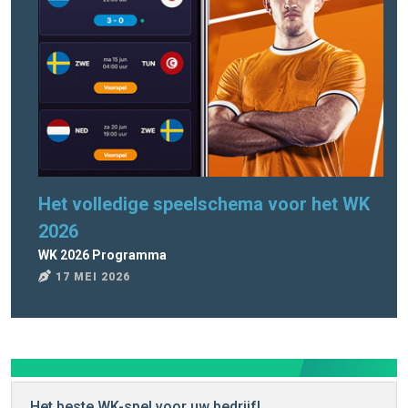
Het volledige speelschema voor het WK
Pr
2026
WK 
4
WK 2026 Programma
17 MEI 2026
Het beste WK-spel voor uw bedrijf!