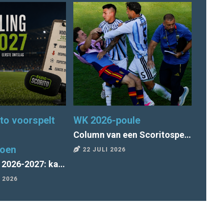
to voorspelt
WK 2026-poule
Seiz
Column van een Scoritospeler: "Tegen wil en dank voor Argentinië"
zoen
22 JULI 2026
9 J
Voorspelling 2026-2027: kampioen, degradatie, topscorer, 1e ontslag
 2026