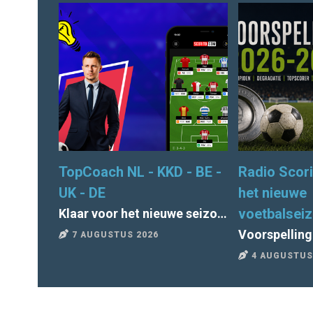
TopCoach NL - KKD - BE -
Radio Scori
UK - DE
het nieuwe
voetbalsei
Klaar voor het nieuwe seizoen van TopCoach? Alle deadlines en tips
7 AUGUSTUS 2026
4 AUGUSTUS