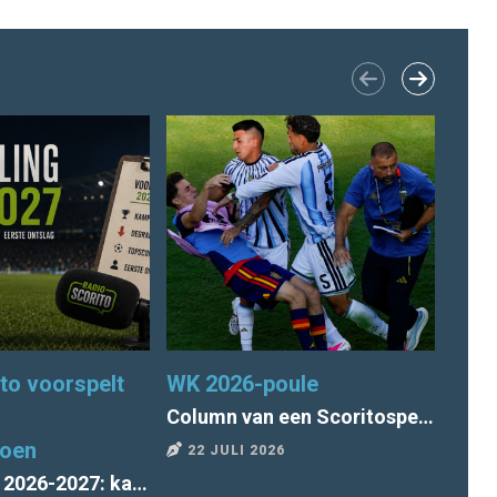
to voorspelt
WK 2026-poule
Seiz
Column van een Scoritospeler: "Tegen wil en dank voor Argentinië"
zoen
22 JULI 2026
9 J
Voorspelling 2026-2027: kampioen, degradatie, topscorer, 1e ontslag