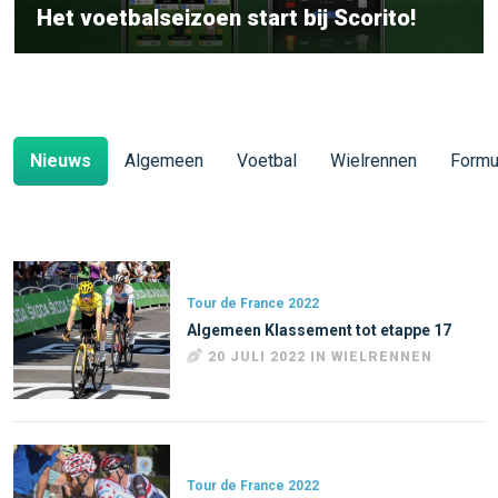
Het voetbalseizoen start bij Scorito!
Nieuws
Algemeen
Voetbal
Wielrennen
Formu
Tour de France 2022
Algemeen Klassement tot etappe 17
20 JULI 2022 IN WIELRENNEN
Tour de France 2022