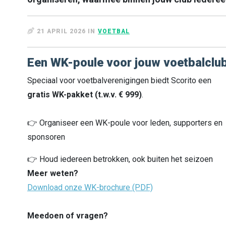
21 APRIL 2026 IN
VOETBAL
Een WK-poule voor jouw voetbalclub
Speciaal voor voetbalverenigingen biedt Scorito een
gratis WK-pakket (t.w.v. € 999)
.
👉 Organiseer een WK-poule voor leden, supporters en
sponsoren
👉 Houd iedereen betrokken, ook buiten het seizoen
Meer weten?
Download onze WK-brochure (PDF)
Meedoen of vragen?