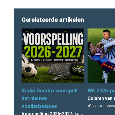
Gerelateerde artikelen
Radio Scorito voorspelt
WK 2026-po
het nieuwe
voetbalseizoen
22 JULI 2026
Voorspelling 2026-2027: kampioen, degradatie, topscorer, 1e ontslag