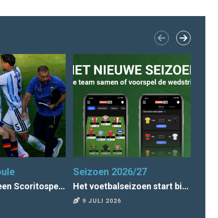
ule
Seizoen 2026/27
Eers
Column van een Scoritospeler: "Tegen wil en dank voor Argentinië"
Het voetbalseizoen start bij Scorito!
9 JULI 2026
9 J