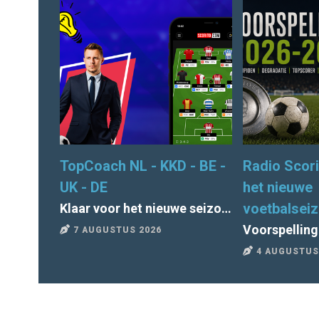
TopCoach NL - KKD - BE -
Radio Scori
UK - DE
het nieuwe
voetbalsei
Klaar voor het nieuwe seizoen van TopCoach? Alle deadlines en tips
7 AUGUSTUS 2026
4 AUGUSTUS