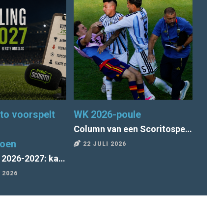
to voorspelt
WK 2026-poule
Seiz
Column van een Scoritospeler: "Tegen wil en dank voor Argentinië"
zoen
22 JULI 2026
9 J
Voorspelling 2026-2027: kampioen, degradatie, topscorer, 1e ontslag
 2026