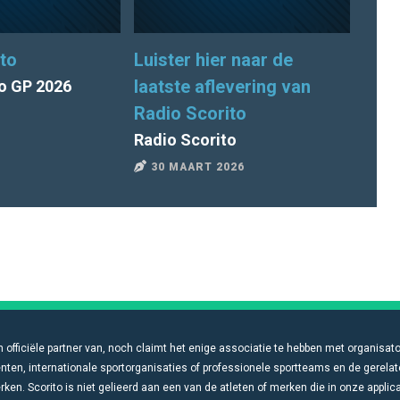
to
Luister hier naar de
Radi
laatste aflevering van
o GP 2026
Radio Scorito
16
Radio Scorito
30 MAART 2026
n officiële partner van, noch claimt het enige associatie te hebben met organisat
ten, internationale sportorganisaties of professionele sportteams en de gerela
en. Scorito is niet gelieerd aan een van de atleten of merken die in onze applic