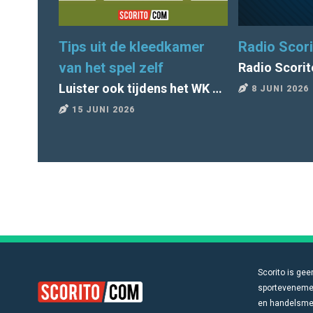
Tips uit de kleedkamer
Radio Scori
van het spel zelf
Radio Scorit
Luister ook tijdens het WK 2026 naar Radio Scorito
8 JUNI 2026
15 JUNI 2026
Scorito is gee
sportevenemen
en handelsmerk