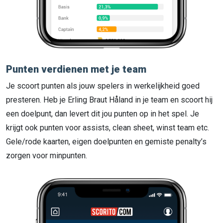
Punten verdienen met je team
Je scoort punten als jouw spelers in werkelijkheid goed
presteren. Heb je Erling Braut Håland in je team en scoort hij
een doelpunt, dan levert dit jou punten op in het spel. Je
krijgt ook punten voor assists, clean sheet, winst team etc.
Gele/rode kaarten, eigen doelpunten en gemiste penalty’s
zorgen voor minpunten.