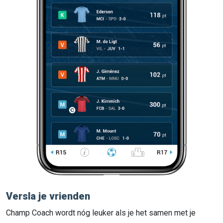
Versla je vrienden
Champ Coach wordt nóg leuker als je het samen met je