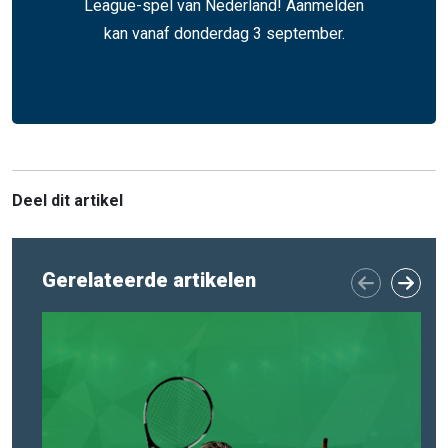
League-spel van Nederland! Aanmelden
kan vanaf donderdag 3 september.
Deel dit artikel
Gerelateerde artikelen