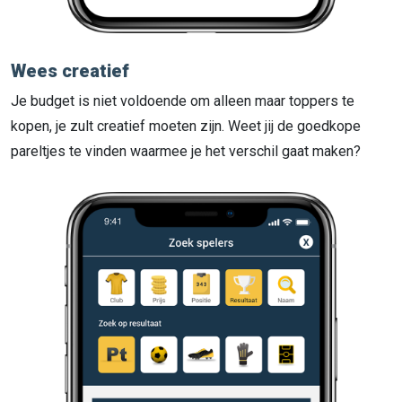
Wees creatief
Je budget is niet voldoende om alleen maar toppers te
kopen, je zult creatief moeten zijn. Weet jij de goedkope
pareltjes te vinden waarmee je het verschil gaat maken?