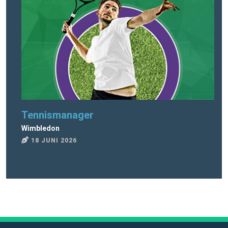
Tennismanager
Wi
Wimbledon
Tou
18 JUNI 2026
1