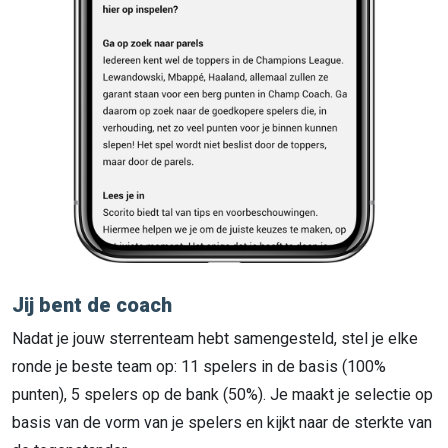
Jij bent de coach
Nadat je jouw sterrenteam hebt samengesteld, stel je elke
ronde je beste team op: 11 spelers in de basis (100%
punten), 5 spelers op de bank (50%). Je maakt je selectie op
basis van de vorm van je spelers en kijkt naar de sterkte van