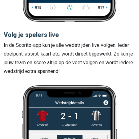
Volg je spelers live
In de Scorito-app kun je alle wedstrijden live volgen. Ieder
doelpunt, assist, kaart etc. wordt direct bijgewerkt. Zo kun je
jouw team en score altijd op de voet volgen en wordt iedere
wedstrijd extra spannend!