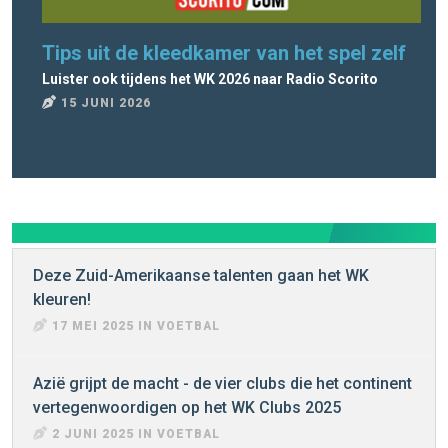
Tips uit de kleedkamer van het spel zelf
Ra
Luister ook tijdens het WK 2026 naar Radio Scorito
Rad
15 JUNI 2026
8
Deze Zuid-Amerikaanse talenten gaan het WK
kleuren!
17 MEI 2025 IN VOETBAL
Azië grijpt de macht - de vier clubs die het continent
vertegenwoordigen op het WK Clubs 2025
2 JUNI 2025 IN VOETBAL