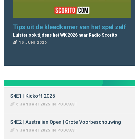
Tips uit de kleedkamer van het spel zelf
Ra
Luister ook tijdens het WK 2026 naar Radio Scorito
Rad
15 JUNI 2026
8
S4E1 | Kickoff 2025
6 JANUARI 2025 IN PODCAST
S4E2 | Australian Open | Grote Voorbeschouwing
9 JANUARI 2025 IN PODCAST