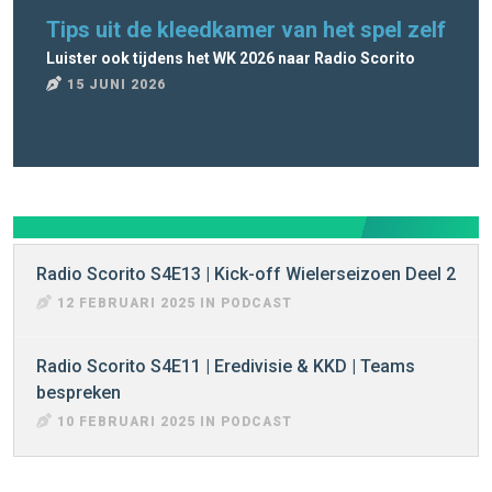
Tips uit de kleedkamer van het spel zelf
Ra
Luister ook tijdens het WK 2026 naar Radio Scorito
Rad
15 JUNI 2026
8
Radio Scorito S4E13 | Kick-off Wielerseizoen Deel 2
12 FEBRUARI 2025 IN PODCAST
Radio Scorito S4E11 | Eredivisie & KKD | Teams
bespreken
10 FEBRUARI 2025 IN PODCAST