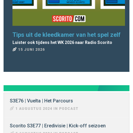
Tips uit de kleedkamer van het spel zelf
Ra
Luister ook tijdens het WK 2026 naar Radio Scorito
Rad
15 JUNI 2026
8
S3E76 | Vuelta | Het Parcours
1 AUGUSTUS 2024 IN PODCAST
Scorito S3E77 | Eredivisie | Kick-off seizoen