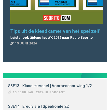
Tips uit de kleedkamer van het spel zelf
Ra
Luister ook tijdens het WK 2026 naar Radio Scorito
Rad
15 JUNI 2026
8
S3E13 | Klassiekerspel | Voorbeschouwing 1/2
15 FEBRUARI 2024 IN PODCAST
S3E14 | Eredivisie | Speelronde 22