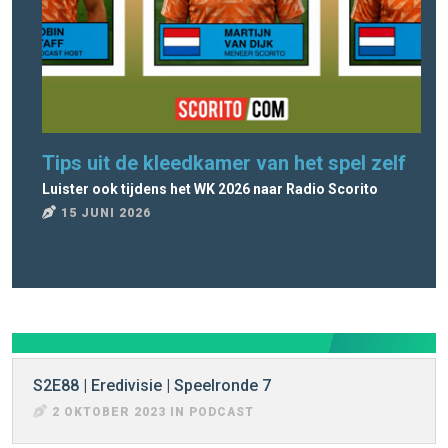
Tips uit de kleedkamer van het spel zelf
Ra
Luister ook tijdens het WK 2026 naar Radio Scorito
Rad
15 JUNI 2026
8
S2E88 | Eredivisie | Speelronde 7
2 OKTOBER 2023 IN PODCAST