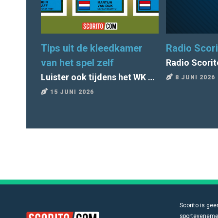
Tips uit de kleedkamer
Radio Scori
van het spel zelf
Radio Scorit
Luister ook tijdens het WK 2026 naar Radio Scorito
8 JUNI 2026
15 JUNI 2026
Scorito is gee
sportevenemen