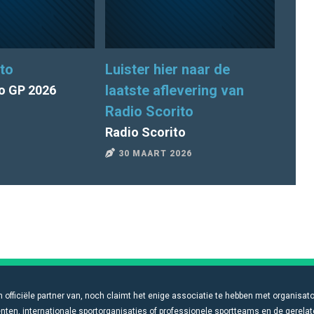
to
Luister hier naar de
Radi
laatste aflevering van
o GP 2026
Radio Scorito
16
Radio Scorito
30 MAART 2026
n officiële partner van, noch claimt het enige associatie te hebben met organisat
ten, internationale sportorganisaties of professionele sportteams en de gerela