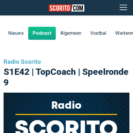
Nieuws
Podcast
Algemeen
Voetbal
Wielren
Radio Scorito
S1E42 | TopCoach | Speelronde
9