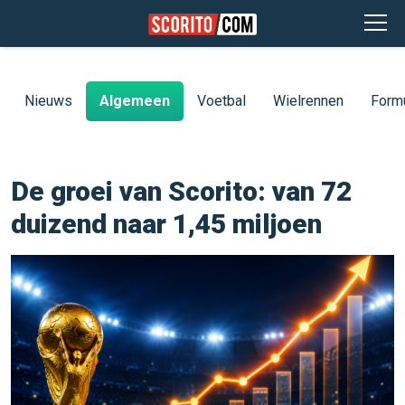
Nieuws
Algemeen
Voetbal
Wielrennen
Form
De groei van Scorito: van 72
duizend naar 1,45 miljoen