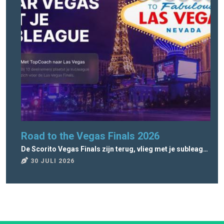
Road to the Vegas Finals 2026
Lo
De Scorito Vegas Finals zijn terug, vlieg met je subleague naar Vegas!
Ope
30 JULI 2026
2