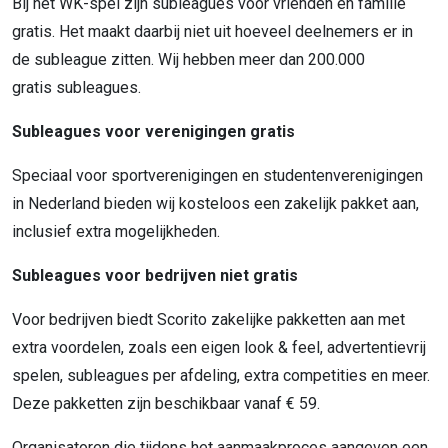
Bij het WK-spel zijn
subleagues
voor vrienden en familie
gratis. Het maakt daarbij niet uit hoeveel deelnemers er in
de
subleague
zitten.
Wij hebben meer dan 200.000
gratis
subleagues.
Subleagues voor verenigingen gratis
Speciaal voor sportverenigingen en studentenverenigingen
in Nederland bieden wij kosteloos een zakelijk pakket aan,
inclusief extra mogelijkheden.
Subleagues voor bedrijven
niet
gratis
Voor bedrijven biedt Scorito zakelijke pakketten aan met
extra voordelen, zoals een eigen look & feel, advertentievrij
spelen, subleagues per afdeling, extra competities en meer.
Deze pakketten zijn beschikbaar vanaf € 59.
Organisatoren die tijdens het aanmaakproces aangeven een