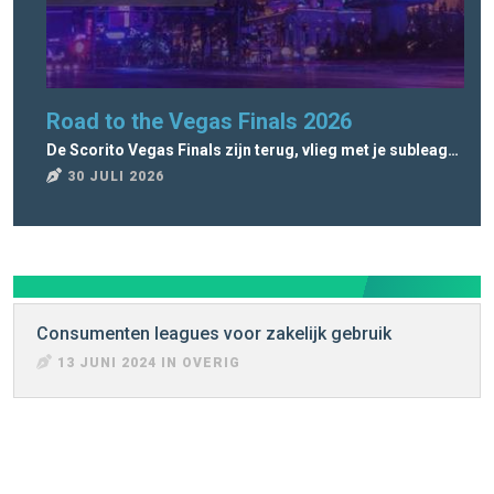
Road to the Vegas Finals 2026
Lo
De Scorito Vegas Finals zijn terug, vlieg met je subleague naar Vegas!
Ope
30 JULI 2026
2
Consumenten leagues voor zakelijk gebruik
13 JUNI 2024 IN OVERIG